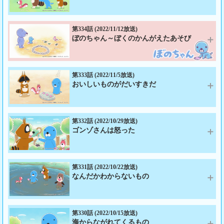
あらすじ：突然泣き出したダイスさんとロッシさんに驚くぼのぼの達。シ
マリスくんとアライグマくんも泣き出してさらに焦るぼのぼのだったが、
勝負ごっこと勘違いしてのことだった。ダイスさんとロッシさんに泣き出
第334話 (2022/11/12放送)
ぼのちゃん～ぼくのかんがえたあそび
した理由を聞いてみると、クモモの森を離れてからの旅に関係があるよう
で、２人はその旅路について語り始めるのだが…。
あらすじ：クズリくんからダイスさんとロッシさんが近くのエキチカ山に
出演：ぼのぼの、シマリスくん、アライグマくん、ダイスさん、ロッシさ
来ているという話を聞いたぼのぼの達は、以前２人が来た時に途中になっ
ん、クマヒゲ、キリン、クジャク、ブタ、ヌー
ていたかくれんぼ遊びの続きをするため、会いに行くことにする。エキチ
第333話 (2022/11/5放送)
おいしいものがだいすきだ
カ山に着いて早々、落とし穴に落ちてしまうぼのぼの達。仕掛けたのはロ
ゲスト出演：ダイスさん：小野大輔、ロッシさん：神谷浩史、クマヒゲ：
ッシさんだったが、ぼのぼの達を見ても、誰だ？と言い放ち…。
DO-S、キリン：3M、クジャク：YAGI84、ブタ：CHANKO
あらすじ：クズリくんのおとうさんが散歩していると、川辺に座っている
出演：ぼのぼの、シマリスくん、アライグマくん、クズリくん、ロッシさ
スナドリネコさんを見かける。いつも同じくらいの時間にいるな、とクズ
ん、ダイスさん
リくんのおとうさんは思い、自分も同じくらいの時間に散歩していると気
第332話 (2022/10/29放送)
ゴンゾさんは怒った
付くのだった。みんな毎日同じようなもんか、と同じくらいの時間に散歩
ゲスト出演：ダイスさん：小野大輔、ロッシさん：神谷浩史
しているヒグマの大将とコヒグマくんを待つことにするのだが…。
あらすじ：朝早くからスズメの鳴き声がうるさく、寝てられないのでどう
出演：スナドリネコさん、ぼのぼの、クズリくんのおとうさん、ヒグマの
にかしたいと、シマリスくんはぼのぼのとアライグマくんに相談する。よ
大将、コヒグマくん、ぼのぼののおとうさん、クズリくん
くスズメを獲ってるアライグマくんのおとうさんなら解決できるのでは？
第331話 (2022/10/22放送)
なんだかわからないもの
と頼みに向かうことに。機嫌のいい時を狙っていると、アライグマくんの
おとうさんはウサギの男女のもめ事を見てホッコリし始め…。
あらすじ：これは赤ん坊の頃のボクと、おとうさんのおはなし――。ぼの
出演：ぼのぼの、シマリスくん、アライグマくん、アライグマくんのおと
ちゃんは葉っぱの予想できない動きが面白く、投げて遊んでいるとシマリ
うさん、ヤマビーくん、アライグマくん、キネちゃん、ショーねえちゃ
スちゃんがやってくる。シマリスちゃんは石を円状に並べ、そこに葉っぱ
第330話 (2022/10/15放送)
ん、ダイねえちゃん、シマリスくんのおとうさん、シマリスくんのおかあ
海からながれてくるもの
を投げ入れようとするが上手くいかない。ぼのちゃんのおとうさんも失敗