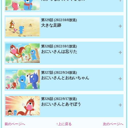
さん
して落胆していると、クズリちゃん親子がやってきて…。
あらすじ：アライグマくんがアリガチの実を葉っぱのニオイを嗅ぎながら
出演：ぼのちゃん、シマリスちゃん、アライグマちゃん、ぼのちゃんのお
食べるという、こだわりの食べ方を実践していると、ぼのぼのとシマリス
とうさん、クズリちゃんのおとうさん、クズリちゃん、シマリスちゃんの
くんが通りかかる。シマリスくんのこだわりの食べ方は両鼻にドングリを
第329話 (2022/10/8放送)
おとうさん、
大きな足跡
詰め、ドングリの匂いだけを味わいながら食べることだ。自分もこだわり
の食べ方をしたいと、ぼのぼのも色々と試してみるのだが…。
あらすじ：カシラが背中を掻いてもらおうとゴンゾを探していると、辺り
出演：ぼのぼの、シマリスくん、アライグマくん、スナドリネコさん、ヒ
は散らかっていて石に躓いた拍子にガラクタの下敷きになってしまう。怒
グマの大将、ぼのぼののおとうさん
ったカシラはガラクタを捨てるようにゴンゾに言うが、頑なに拒むゴン
第328話 (2022/10/1放送)
おにいさんは忘りた
ゾ。カシラが曲がった枝を捨てようとすると、枝の取り合いになり折れて
しまう。その曲がった枝はゴンゾの大切にしていたもので…。
あらすじ：なんだかわからないものをクズリくんのおとうさんに見せに来
出演：ぼのぼの、シマリスくん、アライグマくん、スナドリネコさん、ゴ
たぼのぼの達。シマリスくんが持ってきたびろびろしたものは、エビガエ
ンゾ、カシラ、ヒグマの大将、クズリくんのおとうさん
ルのタマゴではないかと近くの沼に見に行くが、タイミングが悪く見つか
第327話 (2022/9/24放送)
おにいさんとおねいちゃん
らない。なんだかわからないものなんて、わからないままにしておいた方
がいいというクズリくんのおとうさんは、遠くの木を指差し…。
あらすじ：海岸に謎のものが流れ着いていたのを見つけたぼのぼのとぼの
出演：ぼのぼの、シマリスくん、アライグマくん、クズリくんのおとうさ
ぼののおとうさん。何に使うものか色々試してみるが、どうにも埒が明か
ん
ない。シマリスくんに見せに行くと、木でできていて誰かが作ったものに
第326話 (2022/9/17放送)
おにいさんとあそぼう
見えるという。なんだかわからないものなら自分も持っていると、シマリ
スくんが家から持ち出したのは謎のびろびろしたもので…。
あらすじ：ぼのぼの達がプレーリードッグくんの所へ遊びに行くと、家の
出演：ぼのぼの、シマリスくん、アライグマくん、ぼのぼののおとうさん
穴が踏み荒らされていた。が、プレーリードッグくんは別の穴から出てき
前のページへ
↑上に戻る
次のページへ
て一安心。シマリスくんは残された大きな足跡から犯人が分かると閃き、