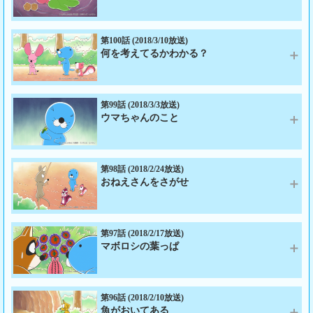
あらすじ：アライグマくんが考えた「プレゼント遊び」は、森中で流行っ
ていた。みんなプレゼントを持って、渡す相手を探している。嬉しそうな
アライグマくんだが、クズリくんは困り顔。スナドリネコさんまで、アラ
第100話 (2018/3/10放送)
何を考えてるかわかる？
イグマくんを見たとたん逃げてしまう。せっかく楽しい遊びなのに、なん
で？悩むアライグマくんの所に、険しい顔をしたクズリくんのおとうさん
あらすじ：アライグマくんが新しい遊びを考えた。まずプレゼントを用意
がやってきた。
して、誰かに渡すのだ。渡された誰かはそのプレゼントをまた誰かに渡
出演：ぼのぼの、シマリスくん、アライグマくん、フェネギーくん、クズ
す。そしてその誰かも、また別の誰かに渡す。それをずっと繰り返して、
第99話 (2018/3/3放送)
リくん、アナグマくん、クズリくんのおとうさん、他
ウマちゃんのこと
プレゼントがどこまでたどりつくか見守る遊びなのだ！ぼのぼのとシマリ
スくんも遊んでみようと、プレゼントになりそうなものを探し始める。
あらすじ：最近太ってきたというおとうさん。「太るってどんな感じなの
出演：ぼのぼの、シマリスくん、アライグマくん、他
かなぁ」不思議に思ったぼのぼのは、シマリスくんとアライグマくんに尋
ねてみる。でも、だれも太ったことがないからわからない。そこに現れた
第98話 (2018/2/24放送)
おねえさんをさがせ
クズリくんのおとうさんは――なぜか急に太っていた！なんでも太り草を
食べて一晩で太ったらしい。ぼのぼのたちは太り草を食べてみる。すると
あらすじ：シマリスくんは葉っぱを体にかけて寝るのが好きだ。お気に入
次の日……。
りは寝返りをうってもずり落ちないシモブクロの葉っぱ。でもこの頃はす
出演：ぼのぼの、シマリスくん、アライグマくん、ぼのぼののおとうさ
っかりあったかくなってきたから、もう少し薄い葉っぱを探していた。ぼ
第97話 (2018/2/17放送)
ん、クズリくんのおとうさん、他
マボロシの葉っぱ
のぼのにシダツデカエデの葉っぱをすすめられたシマリスくんは、早速そ
れを手に入れる。でも重い。しかもその葉っぱをゴモクムシにかじられて
あらすじ：「ねえ、何を考えているのか当ててみせようか」フェネギーく
しまった！
んは、みんなの考えていることがわかるのだという。本当かどうか疑った
出演：ぼのぼの、シマリスくん、アライグマくん、他
シマリスくんは、いろいろな住人たちの考えていることを当てるように言
第96話 (2018/2/10放送)
魚がおいてある
うが、フェネギーくんの答えはすべてはずれ。見かねたぼのぼのはフェネ