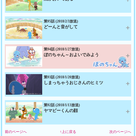
ギーくんに、自分の考えていることを当ててほしいと申し出る。
あらすじ：アライグマくんが、ペットを飼い始めた。ウマちゃんという虫
出演：ぼのぼの、シマリスくん、アライグマくん、フェネギーくん、他
なのだ。アライグマくんはウマちゃんがかわいくて仕方ない。ぼのぼのと
シマリスくんも、葉っぱをあげたり、芸を覚えさせたり、ウマちゃんと一
第95話 (2018/2/3放送)
どーんと音がして
緒に遊んで楽しい日々を過ごしていた。しかしある日、ウマちゃんが姿を
消してしまう。
あらすじ：ショーねえちゃんが帰ってこないので、行方を捜すことになっ
出演：ぼのぼの、シマリスくん、アライグマくん、アライグマくんのおと
たシマリスくん。でも、いつもショーねえちゃんにいじめられているシマ
うさん、ウマちゃん
リスくんはやる気なさげ。仕方なくぼのぼのと一緒に捜していると、ショ
第94話 (2018/1/27放送)
ぼのちゃん～およいでみよう
ーねえちゃんの知り合いのチョイ悪オヤジ・ジロッキさんと出会う。ジロ
ッキさんはショーねえちゃんが帰らない理由に心当たりがあるよう
あらすじ：「デスガイニーの葉」……なんでもすごく苦いらしい。アライ
で……？
グマくんは、ぼのぼのとシマリスくんを誘って、デスガイニーの葉がどれ
出演：ぼのぼの、シマリスくん、ショーねえちゃん、他
くらい苦いのか確かめに行くことにする。デスガイニーが生えている森に
第93話 (2018/1/20放送)
しまっちゃうおじさんのヒミツ
行くと、その特徴にあてはまる葉っぱがたくさん生えていた……。どれが
本物かわからないぼのぼのたちは、その葉っぱを次々と食べ始める！
あらすじ：最近だれかがスナドリネコさんの家の前に魚を置いていく。あ
出演：ぼのぼの、シマリスくん、アライグマくん、アライグマくんのおと
やしいので食べずに捨ててしまうのに、毎日かならず置いていくのだ。ク
うさん
ズリくんのおとうさんに話すと、せっかくだから探し出してお礼を言うべ
第92話 (2018/1/13放送)
ヤマビーくんの顔
きだという。あまり気乗りのしないスナドリネコさんだが、クズリくんの
おとうさんに連れ出され、魚を置いていく誰かを探し始める。
あらすじ：ドーン――早朝の森に響き渡る、正体不明の大きな音。ぼのぼ
出演：ぼのぼの、シマリスくん、スナドリネコさん、クズリくんのおとう
のも、シマリスくんも、アライグマくんも飛び起きた。あの音は何だった
さん、他
前のページへ
↑上に戻る
次のページへ
んだろう？ ぼのぼのたちは音の正体を探るため、音のした方へ向かう。