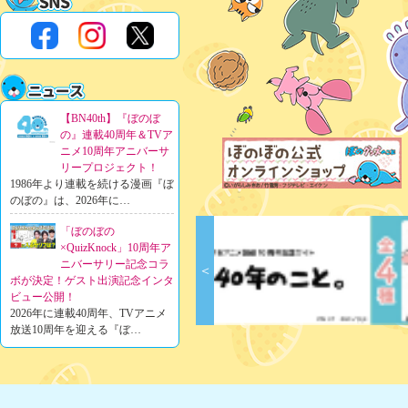
【BN40th】『ぼのぼ
の』連載40周年＆TVア
ニメ10周年アニバーサ
リープロジェクト！
1986年より連載を続ける漫画『ぼ
のぼの』は、2026年に…
「ぼのぼの
×QuizKnock」10周年ア
ニバーサリー記念コラ
＜
ボが決定！ゲスト出演記念インタ
ビュー公開！
2026年に連載40周年、TVアニメ
放送10周年を迎える『ぼ…
「ぼのぼのショップ in
錦糸町マルイ～
40th&10th ありがとう