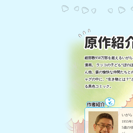
書籍
コミック/単行本/小説/増刊号...
総部数950万部を超えるいが
漫画。 ラッコの子ども“ぼの
ん他、森の愉快な仲間たちと
ャグの中に、“生き物とは？”
る異色コミック。
いがら
1955
5歳の