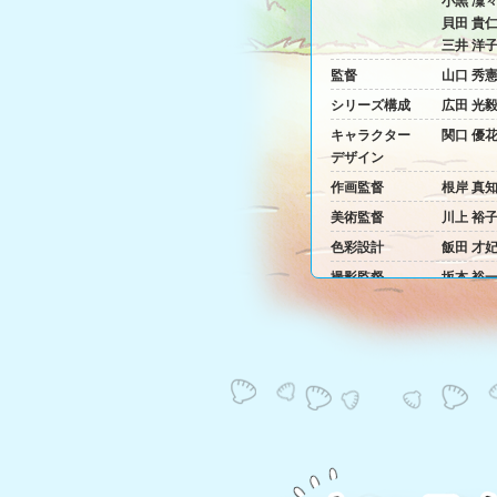
小黒 凜
コラボカフェ「BONO
貝田 貴
BONO-
三井 洋
shiMATCHAcafe-」at 洒
落CAFE(原宿)開催決
監督
山口 秀
定！
シリーズ構成
広田 光
今年連載40周年、アニメ放送10周
年を迎える『ぼのぼの…
キャラクター
関口 優
デザイン
作画監督
根岸 真
美術監督
川上 裕
色彩設計
飯田 才
撮影監督
坂本 裕
音響監督
横田 知
音響効果
今野 康
音響制作
グロービ
作画協力
ゆめ太カ
制作
フジテレ
エイケン