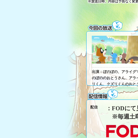
※放送日時、内容は予告なく変
出演：ぼのぼの、アライグ
のぼののおとうさん、アラ
リくん、クズリくんのおと
配信
：FODに
※毎週土曜