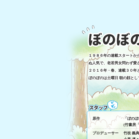
～」開催決定！＜追記
＞
『ぼのぼの』が連載40周年&TV
アニメ放送10周年を迎…
『ぼのぼの』連載40周
年記念！豪華記念本2
冊同時発売決定！！
『ぼのぼの』連載40周
年を記念した豪華記念
１９８６年の連載スタートか
本2冊が2026…
ぬ人気で、老若男女問わず愛
「漫画連載40周年＆アニ
２０１６年・春、連載３０年
メ放送10周年 ぼのぼの
展 40年のこと。」8/27(木)
ぼのぼのは土曜日 朝の顔とし
～9/27(日) 開催決定！
『ぼのぼの』が2026年に
漫画連載40周年、TVアニメ放送
1…
ぼのぼのDVD第39巻発
売決定！！
原作
「ぼのぼ
アニメ『ぼのぼの』第
(竹書房
482話～第484話、第
501話～第510…
プロデューサー
竹枝 義