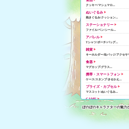
食品
クッキー/マシュマロ...
ぬいぐるみ
抱きぐるみ/クッション...
ステーショナリー
ファイル/ペン/シール...
アパレル
Tシャツ/ポーチ/バッグ...
雑貨
キーホルダー/缶バッジ/アクセサリー
食器
マグカップ/グラス...
携帯・スマートフォン
ケース/スタンプ/きせかえ...
プライズ・カプセル
マスコット/ぬいぐるみ...
GAME
LINEポコポコ...
ぼのぼのキャラクターの魅力
デジタルコンテンツ
アプリ/ファンサイト...
限定商品
ご当地限定商品（ラバーストラップ