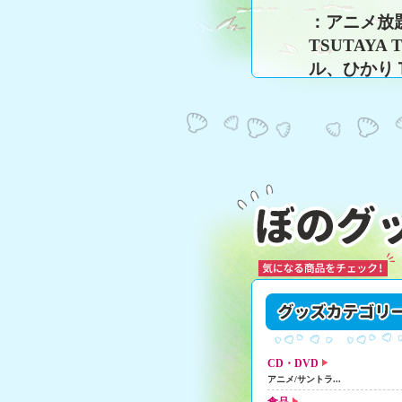
：アニメ放題、
TSUTAY
ル、ひかりＴ
milplus
LEONET 
※配信サー
時更新し
CD・DVD
アニメ/サントラ...