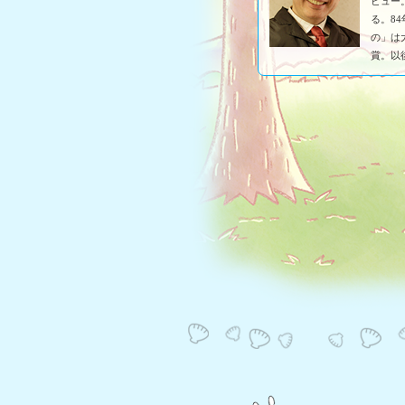
ビュー
る。8
の」は
賞。以